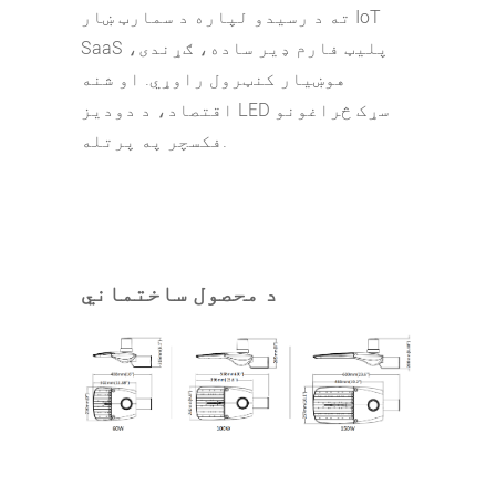
ته د رسیدو لپاره د سمارټ ښار IoT
SaaS پلیټ فارم ډیر ساده، ګړندی،
هوښیار کنټرول راوړي. او شنه
اقتصاد، د دودیز LED سړک څراغونو
فکسچر په پرتله.
د محصول ساختماني