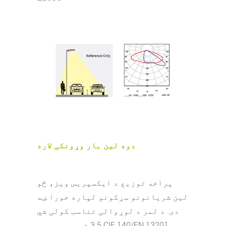
دوه لین بار وړونکی لاره
پراخه توزیع د ایکسپریس ویز، څو
لین شریانونو سړکونو لپاره خورا ښه
دی. د لمر د لوړوالی تناسب کولی شي
3.5 ته ورسیږي. د CIE 140/EN 13201