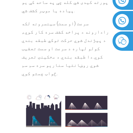
پورته کیدی شي کله چې په ساحه کې یو
پیاده یا موټر کشف شي.
سرعت (او سمت) سینسرونه لکه
رادارونه د پراخه کشف سره کار کوي،
د پیژندل شوي حرکت توکي طبقه بندي
کولو لپاره د سرعت او سمت تعقیب
کوي.دا طبقه بندي د مخکینۍ تعریف
شوي روښانتیا سناریو سره سم سم
ځواب چمتو کوي.