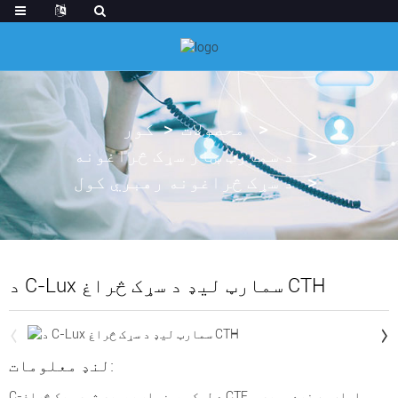
محصولات
کور
د سمارټ ښار سړک څراغونه
د سړک څراغونه رهبري کول
د C-Lux سمارټ لیډ د سړک څراغ CTH
لنډ معلومات:
د لوکس هوښیار رهبري شوي سړک څراغ CTF سلسله په زړه پوري ،
C-