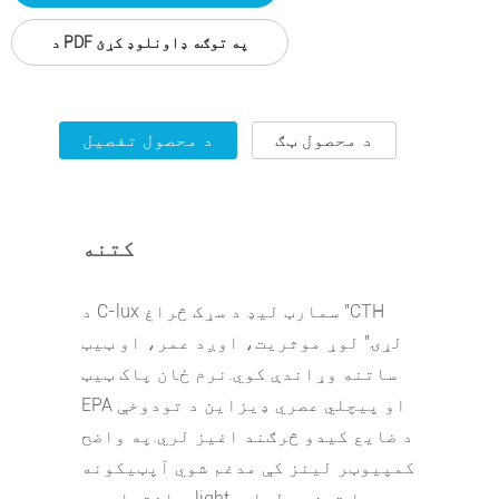
د PDF په توګه ډاونلوډ کړئ
د محصول ټګ
د محصول تفصیل
کتنه
د C-lux سمارټ لیډ د سړک څراغ "CTH
لړۍ" لوړ موثریت، اوږد عمر، او ټیټ
ساتنه وړاندې کوي.نرم ځان پاک ټيټ
EPA او پیچلي عصري ډیزاین د تودوخې
د ضایع کیدو څرګند اغیز لري.په واضح
کمپیوټر لینز کې مدغم شوي آپټیکونه
د اختیاري ر lightا توزیع لپاره