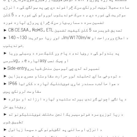
ساده سجیلا نوښت لرونکي سړک څراغونه دي چې په ټولګي کې د انرژي
موثریت کې غوره دي ، د سړک خوندیتوب لوړولو کې غوره ، د 5 کلن
تضمین سره د سمارټ ښار سړک څراغ پروژې لپاره غوره
► CB.CE.SAA، RoHS، ETL تصدیق شوی
سره
د 5 کلن کیفیت تضمین
170lm/w د اصلاح وړ،
راحت او
► د لوړ رڼا موثریت: 130~ 140lm/W
,
خوندیتوب
► په بندولو کې د روښانه، د پام وړ کلیک سره د وسیلې وړیا
asy او چټک نصب
g، د e لپاره
لاسرسی
نصب
پرته لدې چې لیومین منحل شي
ایرې
ide-entry
S
►
► د تودوخې عالي تحلیل
د لوړ حرارت مقاومت
او عصري ډیزاین
► IP66 د هوا حالت
,
د سمندر غاړې غوښتنلیک لپاره د ککړتیا
مقاومت لرونکي پوښ
► د پانګې اچونې ګړندۍ بیرته ستنیدو لپاره ارزانه او مؤثره
روښنايي حل
► د رڼا توزیع سره فوتومیټریک انجن مختلف غوښتنلیکونو ته
تطبیق شوی
► د انرژۍ او ساتنې په لګښتونو کې د سپما زیاتول