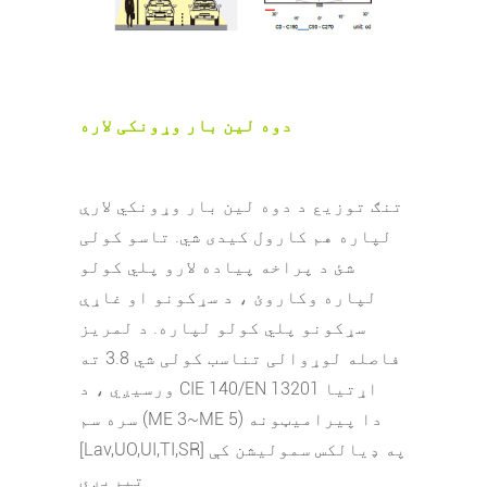
دوه لین بار وړونکی لاره
تنګ توزیع د دوه لین بار وړونکي لارې
لپاره هم کارول کیدی شي. تاسو کولی
شئ د پراخه پیاده لارو پلي کولو
لپاره وکاروئ ، د سړکونو او غاړې
سړکونو پلي کولو لپاره. د لمریز
فاصله لوړوالی تناسب کولی شي 3.8 ته
ورسیږي ، د CIE 140/EN 13201 اړتیا
سره سم (ME 3~ME 5) دا پیرامیټونه
[Lav,UO,UI,TI,SR] په ډیالکس سمولیشن کې
تیریږي