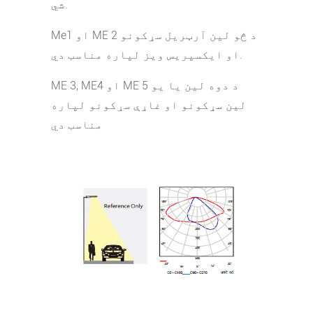
شي.
Me1 او ME 2 د څو لین آرټریل سړکونو
او ایکسپریس ویز لپاره مناسب دي.
ME 3, ME4 او ME 5 د دوه لین یا یو
لین سړکونو او غاړې سړکونو لپاره
مناسب دي