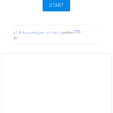
START
د سمارټ رهبري شوي سړک څراغ CTG
مخکینی:
بل: