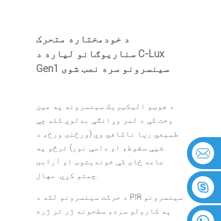
د خودمختاره متحرک
سناریوګانو لپاره د C-Lux
Gen1 سینسرونو سره نصب شوی
د فوټو الیکټریک سینسرونه په عین
وخت کې د لمر وړانګې بدلوي کله چې
طبیعي رڼا ناکافي وي (ورځنۍ ورځ، د
شپې سقوط، او داسې نور) ترڅو په
عامه ځای کې خوندیتوب او آرامۍ
چمتو کړي. مهال.
د حرکت سینسرونو لکه د PIR سینسرونو
په کارولو سره، سطحونه ژر تر ژره