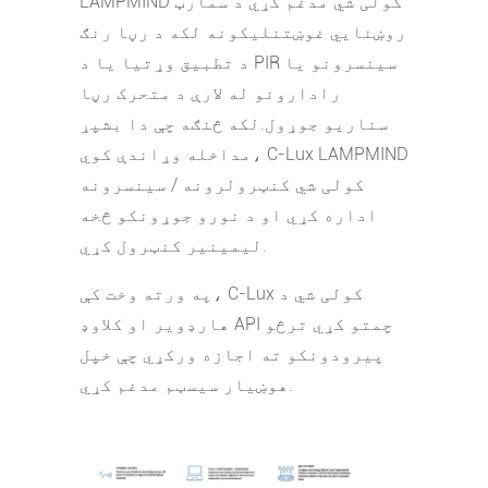
LAMPMIND کولی شي مدغم کړي د سمارټ
روښنايي غوښتنلیکونه لکه د رڼا رنګ
د تطبیق وړتیا یا د PIR سینسرونو یا
رادارونو له لارې د متحرک رڼا
سناریو جوړول.لکه څنګه چې دا بشپړ
مداخله وړاندې کوي، C-Lux LAMPMIND
کولی شي کنټرولرونه / سینسرونه
اداره کړي او د نورو جوړونکو څخه
لیمینیر کنټرول کړي.
په ورته وخت کې، C-Lux کولی شي د
هارډویر او کلاوډ API چمتو کړي ترڅو
پیرودونکو ته اجازه ورکړي چې خپل
هوښیار سیسټم مدغم کړي.