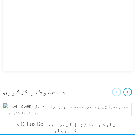
د محصولاتو کټګورۍ
د C-Lux Ge لپاره واحد / ډبل لیمپ نیما
کنټرولر ...