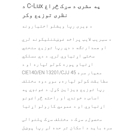
د C-Lux په مشرۍ د سړک څراغ
نظری توزیع وکر
د ډیری رڼا ویشلو اختیارونه
د سټریټ لایټ پراخه غوښتنلیکونه لري
او همدارنګه د دې رڼا توزیع منحني
سختې اړتیاوې لري. د دې مسلکي
اړتیاو پوره کولو لپاره او د
CIE140/EN 13201/CJJ 45 معیار سره
مطابقت کولو لپاره، موږ دوه مختلف
رڼا توزیع ډیزاین کړل. د غونډې په
اساس د خوندي او راحته څراغونو
اړتیاوې او د عمومي کارولو اړتیا
محصول، سړک د مختلف سړک پلنوالی
سره باید د امکان تر حده لږ رڼا پوښل