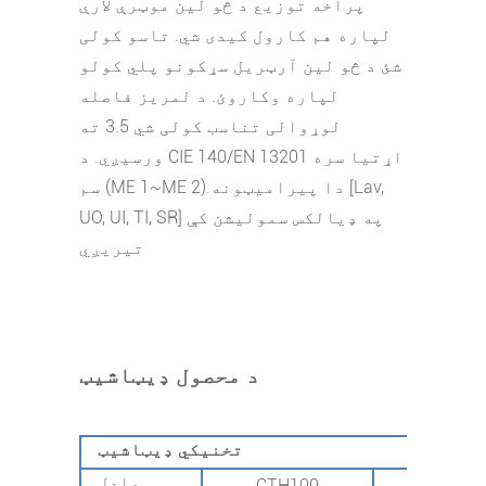
پراخه توزیع د څو لین موټرې لارې
لپاره هم کارول کیدی شي. تاسو کولی
شئ د څو لین آرټریل سړکونو پلي کولو
لپاره وکاروئ. د لمریز فاصله
لوړوالی تناسب کولی شي 3.5 ته
ورسیږي. د CIE 140/EN 13201 اړتیا سره
سم (ME 1~ME 2).دا پیرامیټونه [Lav,
UO, UI, TI, SR] په ډیالکس سمولیشن کې
تیریږي
د محصول ډیټاشیټ
تخنیکي ډیټاشیټ
ماډل
CTH100
CTH15