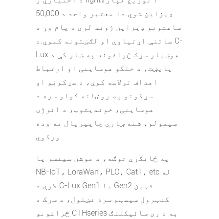
ډیزاین شوي.دا معتبر واحد د 50,000
ساعتونو ډیزاین ژوند لري د پام وړ د
ساتنې اړتیاوې او لګښتونه کموي.د C-
Lux هوښیار سړک څراغونه په ښار کې د
پایښت، د خلکو هوساینې او ارتباط
اهداف ترلاسه کوي، د سړکونو او
سړکونو په روښانه کولو سره د
هوساینې، خوندیتوب، د انرژۍ
سپمولو، شنه ښاري چاپیریال ته وده
ورکوي.
په ځانګړې توګه، د موشن سینسر یا
NB-IoT، LoraWan، PLC، Cat1، etc له
لارې د C-Lux Gen1 یا Gen2 ذہین
کنټرول سیسټم سره نښلول، د سړک د
څراغونو CTHseries به د ری سائیکلنګ