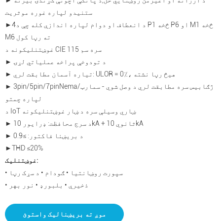
► د ارزانه او اغیزمن روښنايي حل
,
د پانګې اچونې ګړندۍ بیرته
ستنیدو لپاره غوره موثریت
د انعطاف او دوام لپاره اندازې کله چې د P1 څخه P6 او M1 څخه
4
►
M6 ته رڼا کول
غوښتنلیکونه د CIE 115 سره سم
► د تودوخې پراخه عملیاتي لړۍ
► تیاره آسمان مطابقت لري: ULOR = 0٪، هیڅ رڼا نشته
/ژګا
بیس سره مطابقت لري د وصل شوي - سمارټ
ema
N
► 3pin/5pin/7pin
لپاره چمتو
د IoT ښاري وسیلې سره د ښار غوښتنلیکونه
► د سرج محافظت: ډرایور 10kA + ثانوي 10kA
► د بریښنا فاکتور: ≥0.9
►THD ≤20%
غوښتنلیک:
• سپورت روښانتیا • ګودام • د سړک رڼا
• ذخیرې • بلبورډ • نور بهر
موږ ته بریښنالیک واستوئ