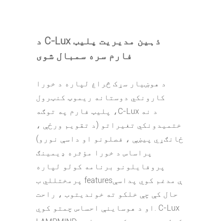
د C-Lux ذہین مدیریت پلیټ
فارم سره سمبال شوی
د هوښیار سړک څراغ لپاره د خورا
کارونکي دوستانه ریموټ کنټرول
C-Lux د نه
پلیټ فارم په توګه ،
ختمیدونکي تغیراتو (د تقویم ورځې ،
ځانګړي پیښې ، فصلونو او داسې نورو)
پراساس د خورا مؤثره ډیمینګ
پروفایلونو برنامه کولو لپاره
پرمختللي ب featuresې مدغم کوي پداسې
حال کې چې خلکو ته خوندیتوب ، راحت
او د هوساینې احساس چمتو کوي. C-Lux