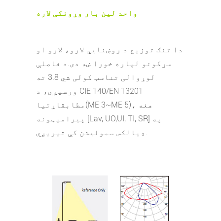
واحد لین بار وړونکی لاره
دا تنګ توزیع د روښنايي لارو، لارو او
سړکونو لپاره خورا ښه دی.
د فاصلې
لوړوالی تناسب کولی شي 3.8 ته
ورسیږي، د CIE 140/EN 13201
مطابق
اړتیا(ME 3~ME 5)، هغه
پیرامیټونه [Lav, UO,UI, TI, SR] په
ډیالکس سمولیشن کې تیریږي.