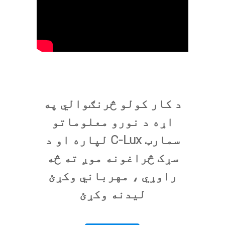
د کار کولو څرنګوالي په
اړه د نورو معلوماتو
لپاره او د C-Lux سمارټ
سړک څراغونه موږ ته څه
راوړي ، مهرباني وکړئ
لیدنه وکړئ