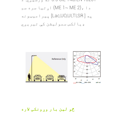
اړتیا سره سم (ME 1~ ME 2)، دا
پیرامیټونه [Lac,UO,UI,TI,SR ] په
ډیالکس سمولیشن کې تیریږي
څو لین بار وړونکی لاره