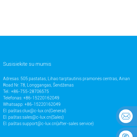
Susisiekite su mumis
Adresas: 505 pastatas, Lihao tarptautinis pramonės centras, Ainan
Road Nr. 78, Longgangas, Šendženas
Tel.: +86-755-28706575
Telefonas: +86-15220162049
Whatsapp: +86-15220162049
El. paštas:
clux@c-lux.cn(General)
El. paštas:
sales@c-lux.cn(Sales)
El. paštas:
support@c-lux.cn(after-sales service)