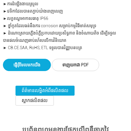
►ការដំឡើងងាយស្រួល
►វេទិកាដែលបានតភ្ជាប់យ៉ាងពេញលេញ
►លក្ខខណ្ឌអាកាសធាតុ IP66
► ថ្នាំកូតដែលធន់នឹងការ corrosion សម្រាប់កម្មវិធីមាត់សមុទ្រ
► ដំណោះស្រាយភ្លើងបំភ្លឺប្រកបដោយប្រសិទ្ធភាព និងចំណាយតិច ដើម្បីទទួល
បានផលចំណេញឆាប់រហ័សលើការវិនិយោគ
► CB.CE.SAA, RoHS, ETL ទទួលបានវិញ្ញាបនបត្រ
ផ្ញើអ៊ីមែលមកយើង
ទាញយកជា PDF
ព័ត៌មានលម្អិតអំពីផលិតផល
ស្លាកផលិតផល
ប្រព័ន្ធពហុមុខងារផ្អែកលើពន្លឺឆ្លាតវៃ