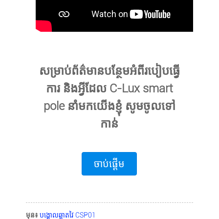
សម្រាប់ព័ត៌មានបន្ថែមអំពីរបៀបធ្វើ
ការ និងអ្វីដែល C-Lux smart
pole នាំមកយើងខ្ញុំ សូមចូលទៅ
កាន់
ចាប់ផ្តើម
មុន៖
បង្គោលឆ្លាតវៃ CSP01