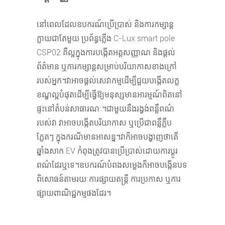
នៅពេលដែលឧបករណ៍ប្រើប្រាស់ និងការកម្សាន្ត
ក្លាយជាតែមួយ ប្រព័ន្ធភ្លើង C-Lux smart pole
CSP02 គឺល្អក្នុងការបង្កើតអត្តសញ្ញាណ និងផ្តល់
ព័ត៌មាន ឬការកម្សាន្តសម្រាប់បរិយាកាសខាងក្រៅ
របស់អ្នក។វាអាចផ្តល់សេវាកម្មដើម្បីជួយបង្កើតលក្ខ
ខណ្ឌល្អបំផុតដើម្បីធ្វើឱ្យមនុស្សមានអារម្មណ៍ពិតនៅ
ផ្ទះនៅតំបន់សាធារណៈ។ជាមួយនឹងរង្វង់ពន្លឺពណ៌
របស់វា វាអាចបង្កើតបរិយាកាស ឬប្រើជាពន្លឺភ្លឹប
ភ្លែតៗ ក្នុងករណីមានអាសន្ន។វាក៏អាចបង្ហាញថាតើ
ឆ្នាំងសាក EV កំពុងត្រូវបានប្រើប្រាស់ដោយការប្តូរ
ពណ៌ដែរឬទេ។ឧបករណ៍បំពងសម្លេងក៏អាចបង្កើនបទ
ពិសោធន៍តាមរយៈការផ្សាយតន្ត្រី ការប្រកាស ឬការ
ផ្សាយពាណិជ្ជកម្មផងដែរ។