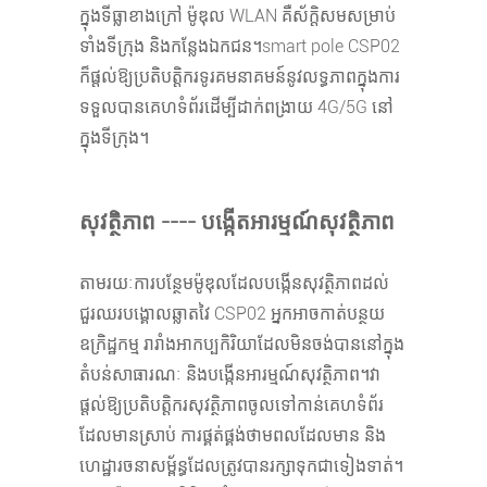
ក្នុងទីធ្លាខាងក្រៅ ម៉ូឌុល WLAN គឺស័ក្តិសមសម្រាប់
ទាំងទីក្រុង និងកន្លែងឯកជន។smart pole CSP02
ក៏ផ្តល់ឱ្យប្រតិបត្តិករទូរគមនាគមន៍នូវលទ្ធភាពក្នុងការ
ទទួលបានគេហទំព័រដើម្បីដាក់ពង្រាយ 4G/5G នៅ
ក្នុងទីក្រុង។
សុវត្ថិភាព ---- បង្កើតអារម្មណ៍សុវត្ថិភាព
តាមរយៈការបន្ថែមម៉ូឌុលដែលបង្កើនសុវត្ថិភាពដល់
ជួរឈរបង្គោលឆ្លាតវៃ CSP02 អ្នកអាចកាត់បន្ថយ
ឧក្រិដ្ឋកម្ម រារាំងអាកប្បកិរិយាដែលមិនចង់បាននៅក្នុង
តំបន់សាធារណៈ និងបង្កើនអារម្មណ៍សុវត្ថិភាព។វា
ផ្តល់ឱ្យប្រតិបត្តិករសុវត្ថិភាពចូលទៅកាន់គេហទំព័រ
ដែលមានស្រាប់ ការផ្គត់ផ្គង់ថាមពលដែលមាន និង
ហេដ្ឋារចនាសម្ព័ន្ធដែលត្រូវបានរក្សាទុកជាទៀងទាត់។