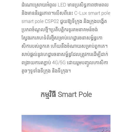
ដំណោះស្រាយអំពូល LED មានប្រសិទ្ធភាពថាមពល
និងមាននិរន្តរភាព។លើសពីនេះ C-Lux smart pole
smart pole CSP02 ជួយឱ្យទីក្រុង និងក្រុងបង្កើត
ប្រភពចំណូលថ្មី។ប្រតិបត្តិករទូរគមនាគមន៍ចង់
ស្វែងរកគេហទំព័រថ្មីសម្រាប់ហេដ្ឋារចនាសម្ព័ន្ធកោ
សិការបស់ពួកគេ ហើយនឹងចំណាយសម្រាប់ពួកគេ។
សាប់ផ្តល់នូវហេដ្ឋារចនាសម្ព័ន្ធដែលត្រូវការដើម្បីដាក់
ពង្រាយការតភ្ជាប់ 4G/5G ដោយរួមបញ្ចូលកោសិកា
តូចៗទូទាំងទីក្រុង និងទីក្រុង។
កម្មវិធី Smart Pole