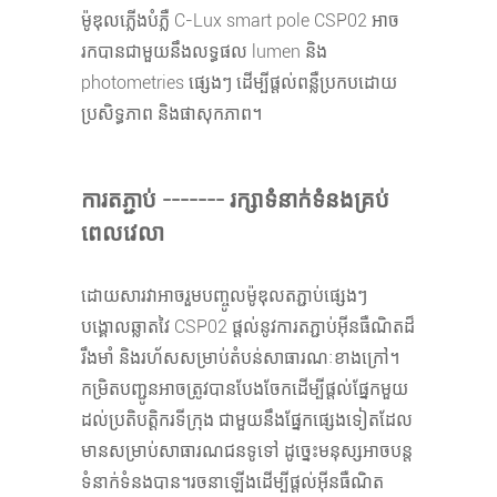
ម៉ូឌុលភ្លើងបំភ្លឺ C-Lux smart pole CSP02 អាច
រកបានជាមួយនឹងលទ្ធផល lumen និង
photometries ផ្សេងៗ ដើម្បីផ្តល់ពន្លឺប្រកបដោយ
ប្រសិទ្ធភាព និងផាសុកភាព។
ការតភ្ជាប់ ------- រក្សាទំនាក់ទំនងគ្រប់
ពេលវេលា
ដោយសារវាអាចរួមបញ្ចូលម៉ូឌុលតភ្ជាប់ផ្សេងៗ
បង្គោលឆ្លាតវៃ CSP02 ផ្តល់នូវការតភ្ជាប់អ៊ីនធឺណិតដ៏
រឹងមាំ និងរហ័សសម្រាប់តំបន់សាធារណៈខាងក្រៅ។
កម្រិតបញ្ជូនអាចត្រូវបានបែងចែកដើម្បីផ្តល់ផ្នែកមួយ
ដល់ប្រតិបត្តិករទីក្រុង ជាមួយនឹងផ្នែកផ្សេងទៀតដែល
មានសម្រាប់សាធារណជនទូទៅ ដូច្នេះមនុស្សអាចបន្ត
ទំនាក់ទំនងបាន។រចនាឡើងដើម្បីផ្តល់អ៊ីនធឺណិត