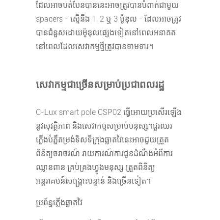
ដែលអាចបត់បែនបាននេះអាចត្រូវបានបំពាក់ជាមួយ
spacers - ស្មើនឹង 1, 2 ឬ 3 ម៉ូឌុល - ដែលអាចត្រូវ
បានជំនួសដោយម៉ូឌុលផ្សេងទៀតនៅពេលអនាគត
នៅពេលដែលសេវាកម្មថ្មីត្រូវបានទាមទារ។
សេវាកម្មជាច្រើនសម្រាប់ប្រជាពលរដ្ឋ
C-Lux smart pole CSP02 ធ្វើអោយប្រសើរឡើង
នូវសុវត្ថិភាព និងសេវាកម្មសម្រាប់មនុស្ស។ជួរឈរ
ភ្លើងបំភ្លឺតម្រង់ទិសទីក្រុងឆ្លាតវៃនេះអាចជួយត្រួត
ពិនិត្យចរាចរណ៍ រាយការណ៍ការជូនដំណឹងអំពីការ
ឈ្លានពាន គ្រប់គ្រងហ្វូងមនុស្ស ត្រួតពិនិត្យ
អន្តរាគមន៍សង្គ្រោះបន្ទាន់ និងច្រើនទៀត។
ប្រព័ន្ធភ្លើងឆ្លាតវៃ