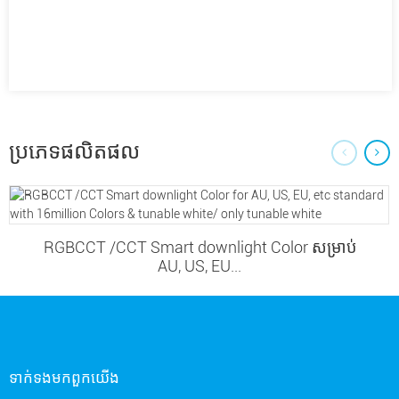
ប្រភេទផលិតផល
RGBCCT /CCT Smart downlight Color សម្រាប់
AU, US, EU...
ទាក់ទង​មក​ពួក​យើង