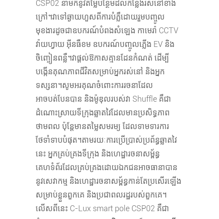
CSP02 នាំមកនូវតម្លៃបន្ថែមដល់កន្លែងរស់នៅខាង
ក្រៅ។វាទៅឆ្ងាយហួសពីការបំភ្លឺដោយរួមបញ្ចូល
មុខងារដូចជាឧបករណ៍បំពងសំឡេង កាមេរ៉ា CCTV
វ៉ាយហ្វាយ អ៊ីនធឺខម ឧបករណ៍បញ្ចូលភ្លើង EV និង
ចិញ្ចៀនពន្លឺ។វាផ្តល់ឱកាសគ្មានដែនកំណត់ ដើម្បី
បង្កើនគុណភាពជីវិតសម្រាប់អ្នករស់នៅ និងអ្នក
ទស្សនា។សូមអរគុណចំពោះការរចនាដែល
អាចបត់បែនបាន និងម៉ូឌុលរបស់វា Shuffle គឺជា
ដំណោះស្រាយទីក្រុងឆ្លាតវៃដែលមានប្រសិទ្ធភាព
ថាមពល ប៉ុន្តែមានតម្លៃសមរម្យ ដែលទាមទារការ
ថែទាំទាបបំផុត។តាមរយៈការប្រើប្រាស់ប្រព័ន្ធឆ្លាតវៃ
នេះ អ្នកគ្រប់គ្រងទីក្រុង និងហេដ្ឋារចនាសម្ព័ន្ធ
គេហទំព័រដែលគ្រប់គ្រងដោយឯកជនអាចធានាបាន
នូវសេវាកម្ម និងហេដ្ឋារចនាសម្ព័ន្ធកាន់តែប្រសើរឡើង
សម្រាប់ខ្លួនពួកគេ និងប្រជាពលរដ្ឋរបស់ពួកគេ។
លើសពីនេះ C-Lux smart pole CSP02 គឺជា