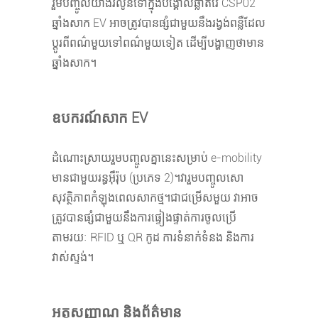
រួមបញ្ចូលយ៉ាងរលូនទៅក្នុងបង្គោលឆ្លាតវៃ CSP02
ឆ្នាំងសាក EV អាចត្រូវបានផ្សំជាមួយនឹងរង្វង់ពន្លឺដែល
ប្តូរពីពណ៌មួយទៅពណ៌មួយទៀត ដើម្បីបង្ហាញថាមាន
ឆ្នាំងសាក។
ឧបករណ៍សាក EV
ដំណោះស្រាយរួមបញ្ចូលគ្នានេះសម្រាប់ e-mobility
មានជាមួយរន្ធអ៊ឺរ៉ុប (ប្រភេទ 2)។វារួមបញ្ចូលសោ
សុវត្ថិភាពកំឡុងពេលសាកថ្ម។ជាជម្រើសមួយ វាអាច
ត្រូវបានផ្សំជាមួយនឹងការផ្ទៀងផ្ទាត់ការចូលប្រើ
តាមរយៈ RFID ឬ QR កូដ ការទំនាក់ទំនង និងការ
វាស់ស្ទង់។
អត្តសញ្ញាណ និងព័ត៌មាន