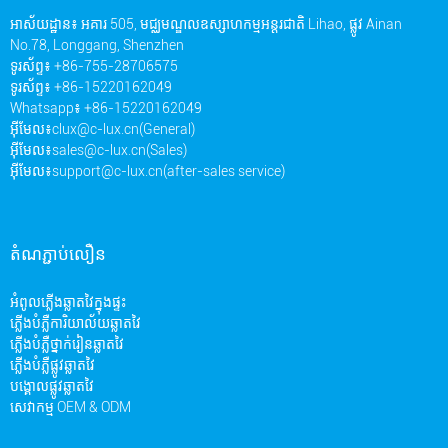
អាស័យដ្ឋាន៖ អគារ 505, មជ្ឈមណ្ឌលឧស្សាហកម្មអន្តរជាតិ Lihao, ផ្លូវ Ainan
No.78, Longgang, Shenzhen
ទូរស័ព្ទ៖ +86-755-28706575
ទូរស័ព្ទ៖ +86-15220162049
Whatsapp៖ +86-15220162049
អ៊ីមែល៖
clux@c-lux.cn(General)
អ៊ីមែល៖
sales@c-lux.cn(Sales)
អ៊ីមែល៖
support@c-lux.cn(after-sales service)
តំណភ្ជាប់លឿន
អំពូលភ្លើងឆ្លាតវៃក្នុងផ្ទះ
ភ្លើងបំភ្លឺការិយាល័យឆ្លាតវៃ
ភ្លើងបំភ្លឺថ្នាក់រៀនឆ្លាតវៃ
ភ្លើងបំភ្លឺផ្លូវឆ្លាតវៃ
បង្គោលផ្លូវឆ្លាតវៃ
សេវាកម្ម OEM & ODM