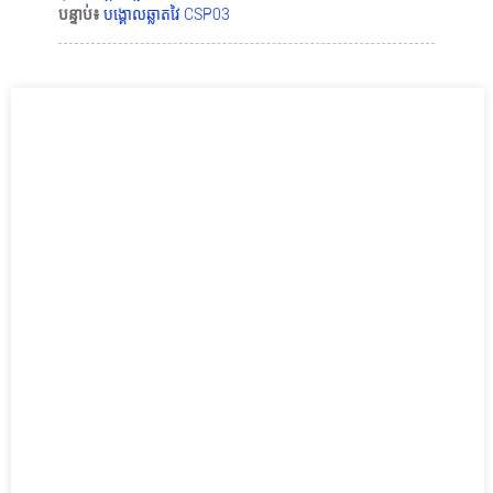
បន្ទាប់៖
បង្គោលឆ្លាតវៃ CSP03