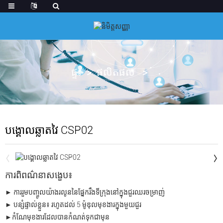
ផ្ទះ
ផលិតផល
បង្គោលឆ្លាតវៃ CSP02
ការពិពណ៌នាសង្ខេប៖
► ការរួមបញ្ចូលយ៉ាងរលូននៃផ្នែករឹងទីក្រុងនៅក្នុងជួរឈរចម្រាញ់
► បន្សំផ្ទាល់ខ្លួន៖ រហូតដល់ 5 ម៉ូឌុលមុខងារក្នុងមួយជួរ
►កំណែមុខងារដែលបានកំណត់ទុកជាមុន