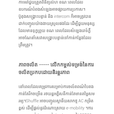
កាមេរ៉ាជួយត្រួតពិនិត្យលំហ ខណៈពេលដែល
ឧបករណ៍បំពងសំឡេងអាចផ្សាយការប្រកាស។
ប៊ូតុងសង្គ្រោះបន្ទាន់ និង intercom ក៏អាចត្រូវបាន
ដាក់បញ្ចូលយ៉ាងងាយស្រួលផងដែរ ដើម្បីជួយមនុស្ស
ដែលមានទុក្ខព្រួយ ខណៈពេលដែលសំឡេងរោទ៍ភ្លឺ
អាចណែនាំសេវាសង្គ្រោះបន្ទាន់ទៅកាន់កន្លែងដែល
ត្រឹមត្រូវ។
ភាពចល័ត ----- លើកកម្ពស់ទម្រង់នៃការ
ចល័តប្រកបដោយនិរន្តរភាព
នៅពេលដែលតម្រូវការសម្រាប់ការចល័តពណ៌បៃតង
កាន់តែរីកចម្រើន រថយន្តអគ្គិសនីកាន់តែមានតម្លៃសម
រម្យ។Shuffle អាចបញ្ចូលស្ថានីយសាកថ្ម AC កម្រិត
ខ្ពស់ ដើម្បីផ្តល់នូវដំណោះស្រាយ e-mobility ។ការ