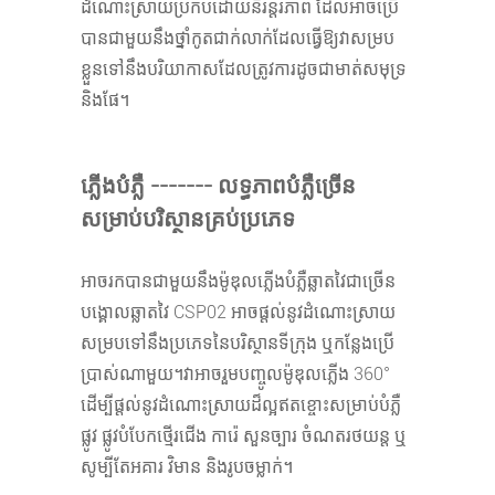
ដំណោះស្រាយប្រកបដោយនិរន្តរភាព ដែលអាចប្រើ
បានជាមួយនឹងថ្នាំកូតជាក់លាក់ដែលធ្វើឱ្យវាសម្រប
ខ្លួនទៅនឹងបរិយាកាសដែលត្រូវការដូចជាមាត់សមុទ្រ
និងផែ។
ភ្លើងបំភ្លឺ ------- លទ្ធភាពបំភ្លឺច្រើន
សម្រាប់បរិស្ថានគ្រប់ប្រភេទ
អាចរកបានជាមួយនឹងម៉ូឌុលភ្លើងបំភ្លឺឆ្លាតវៃជាច្រើន
បង្គោលឆ្លាតវៃ CSP02 អាចផ្តល់នូវដំណោះស្រាយ
សម្របទៅនឹងប្រភេទនៃបរិស្ថានទីក្រុង ឬកន្លែងប្រើ
ប្រាស់ណាមួយ។វាអាចរួមបញ្ចូលម៉ូឌុលភ្លើង 360°
ដើម្បីផ្តល់នូវដំណោះស្រាយដ៏ល្អឥតខ្ចោះសម្រាប់បំភ្លឺ
ផ្លូវ ផ្លូវបំបែកថ្មើរជើង ការ៉េ សួនច្បារ ចំណតរថយន្ត ឬ
សូម្បីតែអគារ វិមាន និងរូបចម្លាក់។