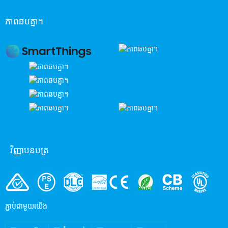
ភាពឆបគ្នា។
វិញ្ញាបនបត្រ
ភ្ជាប់ជាមួយយើង