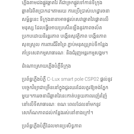
ភ្លើងតាមដងផ្លូវឆ្លាតវៃ គឺជាច្រកផ្លូវទៅកាន់ទីក្រុង
ឆ្លាតវៃពិតប្រាកដ។តាមរយៈការប្រើប្រាស់ហេដ្ឋារចនា
សម្ព័ន្ធនេះ ទីក្រុងនានាអាចផ្តល់សេវាឆ្លាតវៃផ្តោតលើ
មនុស្ស ដែលធ្វើអោយប្រសើរឡើងនូវភាពចល័ត
ប្រកបដោយនិរន្តរភាព បង្កើនសុវត្ថិភាព បង្កើនភាព
សុខស្រួល ការពារជីវិតព្រៃ ភ្ជាប់មនុស្សគ្រប់ទីកន្លែង
គាំទ្រសេវាកម្មសាធារណៈ និងជំរុញអន្តរកម្មសង្គម។
ដំណោះស្រាយភ្លើងបំភ្លឺទីក្រុង
ប្រព័ន្ធភ្លើងបំភ្លឺ C-Lux smart pole CSP02 ផ្តល់នូវ
បច្ចេកវិទ្យាជាច្រើននៅក្នុងជួរឈរដែលគួរឱ្យចង់ភ្នែក
មួយ។ការរចនាដ៏ឆ្លាតវៃនេះកាត់បន្ថយភាពរញ៉េរញ៉ៃ
នៅលើទីសាធារណៈ ខណៈពេលដែលនាំមកនូវ
សោភ័ណភាពដល់កន្លែងរស់នៅខាងក្រៅ។
ប្រព័ន្ធភ្លើងបំភ្លឺដែលមានប្រសិទ្ធភាព