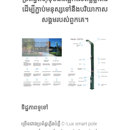
ដើម្បីភ្ជាប់មនុស្សទៅនឹងបរិយាកាស
សង្គមរបស់ពួកគេ។
ទិដ្ឋភាពទូទៅ
ច្រើនជាងប្រព័ន្ធភ្លើងបំភ្លឺ C-Lux smart pole