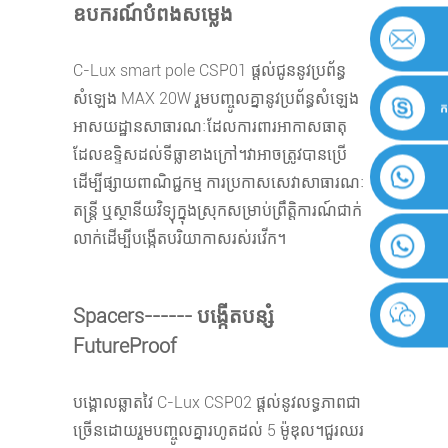
ឧបករណ៍បំពងសម្លេង
C-Lux smart pole CSP01 ផ្តល់ជូននូវប្រព័ន្ធ
សំឡេង MAX 20W រួមបញ្ចូលគ្នានូវប្រព័ន្ធសំឡេង
ក
អាសយដ្ឋានសាធារណៈដែលការពារអាកាសធាតុ
ដែលឧទ្ទិសដល់ទីធ្លាខាងក្រៅ។វា​អាច​ត្រូវ​បាន​ប្រើ​
ដើម្បី​ផ្សាយ​ពាណិជ្ជកម្ម ការ​ប្រកាស​សេវា​សាធារណៈ
តន្ត្រី ឬ​ស្ថានីយ​វិទ្យុ​ក្នុង​ស្រុក​សម្រាប់​ព្រឹត្តិការណ៍​ជាក់
លាក់​ដើម្បី​បង្កើត​បរិយាកាស​រស់​រវើក។
Spacers------ បង្កើតបន្សំ
FutureProof
បង្គោលឆ្លាតវៃ C-Lux CSP02 ផ្តល់នូវលទ្ធភាពជា
ច្រើនដោយរួមបញ្ចូលគ្នារហូតដល់ 5 ម៉ូឌុល។ជួរឈរ