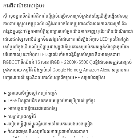
ការពិពណ៌នាសង្ខេប៖
ស៊ី-លុច
ឆ្លាត
ទឹកជំនន់ដឹកនាំ
ពន្លឺ
ផ្តល់ជម្រើសការគ្រប់គ្រងឥតខ្សែដើម្បីបង្កើតវេទមន្ត
ភាពងាយស្រួល ចម្រុះពណ៌ ពន្លឺដែលអាចលៃតម្រូវបានទាំងទេសភាពខាងក្រៅ និង
កន្លែងក្នុងផ្ទះ។Y
អ្នកអាចបំភ្លឺសួនច្បាររបស់អ្នកយ៉ាងទាក់ទាញ
,
ឬយ៉រ ហើយដំណើរការវា
ដោយឥតខ្សែ ទោះបីជាអ្នកមិននៅផ្ទះក៏ដោយ។
ការដំឡើង
អំពូល LED ឆ្លាតវៃ
នៅក្នុង
ស្មៅឬ
នៅក្នុងដើមឈើឬទីធ្លាឬ
រវាងរុក្ខជាតិ
ឬអគារ
សម្រាប់ការសង្កត់សំឡេងតុបតែង
បរិយាកាស
,
នេះ។
អំពូល LED ឆ្លាតវៃ
នាំមក
ពន្លឺដ៏ស្រស់ស្អាត និងមានមុខងារ។
RGB
CCT
ទឹកជំនន់ 16 លាន (RGB + 2200K-6500K)
ពន្លឺដែលអាចត្រូវបានគ្រប់
គ្រងតាមរយៈកម្មវិធី និងភ្ជាប់ទៅ Google Home ឬ Amazon Alexa សម្រាប់ការ
បញ្ជាដោយសំឡេង
និងឧបករណ៍បញ្ជាពីចម្ងាយ RF សម្រាប់ជម្រើស
►តួអាលុយមីញ៉ូមខ្មៅ កញ្ចក់កញ្ចក់
► IP65 មិនជ្រាបទឹក សាកសមសម្រាប់ការប្រើប្រាស់ក្រៅផ្ទះ
► អាចបន្ថយពន្លឺបានដោយឥតខ្សែ
►ការគ្រប់គ្រងកម្មវិធី
►របៀបតន្ត្រីផ្លាស់ប្តូរពន្លឺយោងទៅតាមការលេងបទចម្រៀង
►កំណត់ជាមុន និងឈុតដែលអាចប្ដូរតាមបំណងបាន។