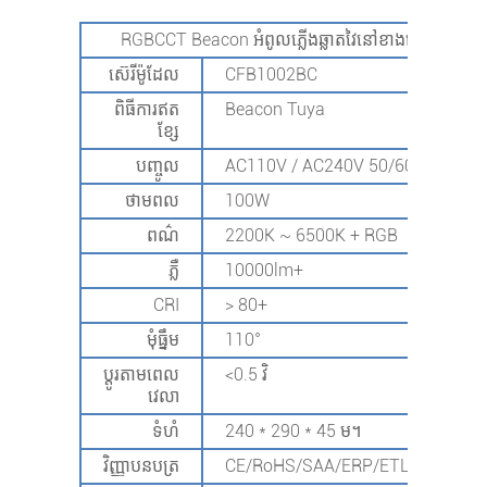
RGBCCT Beacon អំពូលភ្លើងឆ្លាតវៃនៅខាងក្រៅ
ស៊េរីម៉ូដែល
CFB1002BC
ពិធីការឥត
Beacon Tuya
ខ្សែ
បញ្ចូល
AC110V / AC240V 50/60Hz
ថាមពល
100W
ពណ៌
2200K ~ 6500K + RGB
ភ្លឺ
10000lm+
CRI
> 80+
មុំធ្នឹម
110°
ប្តូរតាមពេល
<0.5 វិ
វេលា
ទំហំ
240 * 290 * 45 ម។
វិញ្ញាបនបត្រ
CE/RoHS/SAA/ERP/ETL/DOE