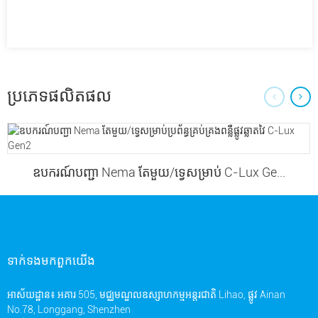
ប្រភេទផលិតផល
ឧបករណ៍បញ្ជា Nema តែមួយ/ទ្វេសម្រាប់ C-Lux Ge...
ទាក់ទង​មក​ពួក​យើង
អាស័យដ្ឋាន៖ អគារ 505, មជ្ឈមណ្ឌលឧស្សាហកម្មអន្តរជាតិ Lihao, ផ្លូវ Ainan
No.78, Longgang, Shenzhen