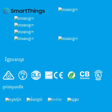
វិញ្ញាបនបត្រ
ភ្ជាប់ជាមួយយើង