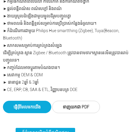
►កម្មវិធីកំណត់ពេលវេលា កាលវិភាគ និងការកំណត់ចង្វាក់
►ផ្តល់ពន្លឺពណ៌ស ពណ៌សក្តៅ និងពណ៌
►ងាយស្រួលដំឡើងជាមួយម្ជុលដីរួមបញ្ចូលគ្នា
►
ថាមពលធំ និងពន្លឺខ្ពស់សម្រាប់ការប្រើប្រាស់កន្លែងធំទូលាយ។
►ក៏ដំណើរការជាមួយ Philips Hue smartthing (Zigbee), Tuya(Beacon,
Bluetooth)
►សាកសមសម្រាប់ការគ្រប់គ្រងសំឡេង
ដើម្បីគ្រប់គ្រង ស្ពាន Zigbee / Bluetooth ត្រូវបានទាមទារ។ស្ពាននេះមិនត្រូវបានរាប់
បញ្ចូលទេ។
►កញ្ចប់ដែលអាចប្ដូរតាមបំណងបាន។
►សេវាកម្ម OEM & ODM
► ធានាជូន 2ឆ្នាំ & 3ឆ្នាំ
►CE, ERP, CB, SAA & ETL, វិញ្ញាបនបត្រ DOE
ផ្ញើអ៊ីមែលមកយើង
ទាញយកជា PDF