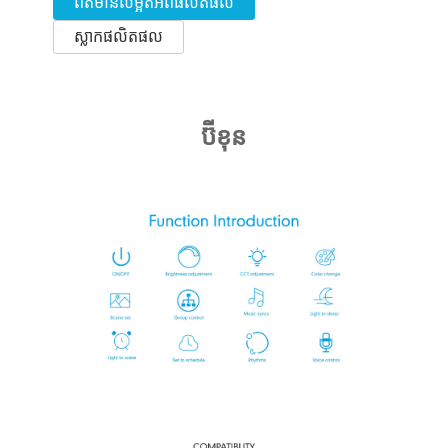
ព័ត៌មានលម្អិតអំពីផលិតផល
ស្លាកផលិតផល
ប៊ីខុន