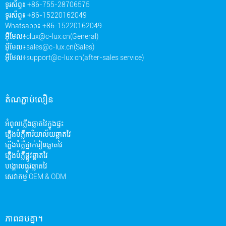
ទូរស័ព្ទ៖ +86-755-28706575
ទូរស័ព្ទ៖ +86-15220162049
Whatsapp៖ +86-15220162049
អ៊ីមែល៖
clux@c-lux.cn(General)
អ៊ីមែល៖
sales@c-lux.cn(Sales)
អ៊ីមែល៖
support@c-lux.cn(after-sales service)
តំណភ្ជាប់លឿន
អំពូលភ្លើងឆ្លាតវៃក្នុងផ្ទះ
ភ្លើងបំភ្លឺការិយាល័យឆ្លាតវៃ
ភ្លើងបំភ្លឺថ្នាក់រៀនឆ្លាតវៃ
ភ្លើងបំភ្លឺផ្លូវឆ្លាតវៃ
បង្គោលផ្លូវឆ្លាតវៃ
សេវាកម្ម OEM & ODM
ភាពឆបគ្នា។