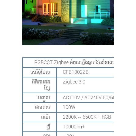
RGBCCT Zigbee អំពូលភ្លើងឆ្លាតវៃនៅខាងក្រៅ
ស៊េរីម៉ូដែល
CFB1002ZB
ពិធីការឥត
Zigbee 3.0
ខ្សែ
បញ្ចូល
AC110V / AC240V 50/60Hz
ថាមពល
100W
ពណ៌
2200K ~ 6500K + RGB
ភ្លឺ
10000lm+