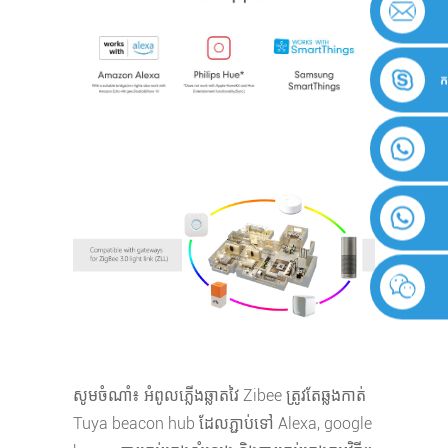
ក
សូមចំណាំ៖ អំពូលភ្លើងឆ្លាតវៃ Zibee ត្រូវតែឆ្លងកាត់
Tuya beacon hub ដែលភ្ជាប់ទៅ Alexa, google