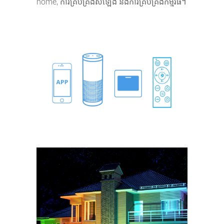
home, ការគ្រប់គ្រងសំឡេង និងការគ្រប់គ្រងកម្មវិធី។