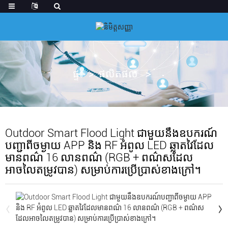
ផ្ទះ
ផលិតផល
Outdoor Smart Flood Light ជាមួយនឹងឧបករណ៍
បញ្ជាពីចម្ងាយ APP និង RF អំពូល LED ឆ្លាតវៃដែល
មានពណ៌ 16 លានពណ៌ (RGB + ពណ៌សដែល
អាចលៃតម្រូវបាន) សម្រាប់ការប្រើប្រាស់ខាងក្រៅ។