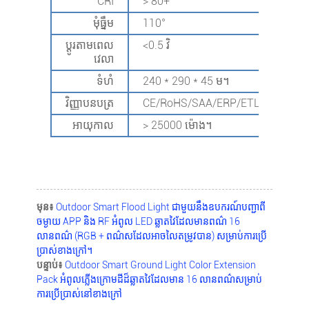
CRI
> 80+
មុំធ្នឹម
110°
ប្តូរតាមពេល
<0.5 វិ
វេលា
ទំហំ
240 * 290 * 45 ម។
វិញ្ញាបនបត្រ
CE/RoHS/SAA/ERP/ETL/DOE
អាយុកាល
> 25000 ម៉ោង។
មុន៖
Outdoor Smart Flood Light ជាមួយនឹងឧបករណ៍បញ្ជាពី
ចម្ងាយ APP និង RF អំពូល LED ឆ្លាតវៃដែលមានពណ៌ 16
លានពណ៌ (RGB + ពណ៌សដែលអាចលៃតម្រូវបាន) សម្រាប់ការប្រើ
ប្រាស់ខាងក្រៅ។
បន្ទាប់៖
Outdoor Smart Ground Light Color Extension
Pack អំពូលភ្លើងក្រោមដីដ៏ឆ្លាតវៃដែលមាន 16 លានពណ៌សម្រាប់
ការប្រើប្រាស់នៅខាងក្រៅ