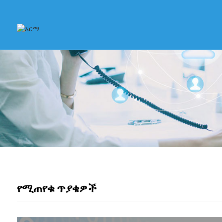
የሚጠየቁ ጥያቄዎች