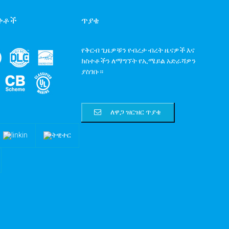
ረቀቶች
ጥያቄ
የቅርብ ጊዜዎቹን የብረታ ብረት ዜናዎች እና
ክስተቶችን ለማግኘት የኢሜይል አድራሻዎን
ያስገቡ።
ለዋጋ ዝርዝር ጥያቄ