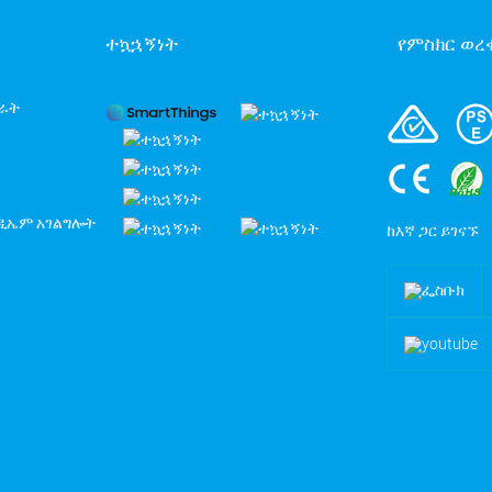
ተኳኋኝነት
የምስክር ወ
ብራት
ኦዲኤም አገልግሎት
ከእኛ ጋር ይገናኙ