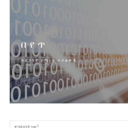
በየጥ
ተደጋግሞ የሚነሱ ጥያቄዎች
ዋጋህ ስንት ነው?