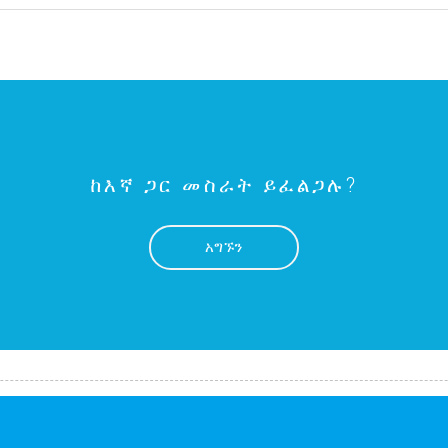
ከእኛ ጋር መስራት ይፈልጋሉ?
አግኙን