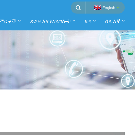
English
ምርቶች
ድጋፍ እና አገልግሎት
ዜና
ስለ እኛ