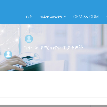
ቤት
ብልጥ መፍትሄ
OEM እና ODM
ቤት
የሚጠየቁ ጥያቄዎች