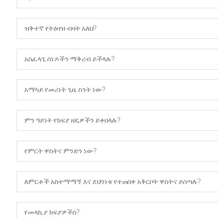
ዝቅተኛ የትዕዛዝ ብዛት አለህ?
አስፈላጊ ሰነዶችን ማቅረብ ይችላሉ?
አማካይ የመሪነት ጊዜ ስንት ነው?
ምን ዓይነት የክፍያ ዘዴዎችን ይቀበላሉ?
የምርት ዋስትና ምንድን ነው?
ለምርቶች አስተማማኝ እና ደህንነቱ የተጠበቀ አቅርቦት ዋስትና ይሰጣሉ?
የመላኪያ ክፍያዎችስ?