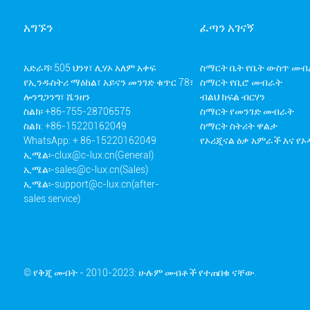
አግኙን
ፈጣን አገናኝ
አድራሻ፡ 505 ህንፃ፣ ሊሃኦ አለም አቀፍ
ስማርት ቤት የቤት ውስጥ መ
የኢንዱስትሪ ማዕከል፣ አይናን መንገድ ቁጥር 78፣
ስማርት የቢሮ መብራት
ሎንግጋንግ፣ ሼንዘን
ብልህ ክፍል ብርሃን
ስልክ፡ +86-755-28706575
ስማርት የመንገድ መብራት
ስልክ: +86-15220162049
ስማርት ስትሪት ዋልታ
WhatsApp: + 86-15220162049
የኦሪጂናል ዕቃ አምራች እና የ
ኢሜል፡-
clux@c-lux.cn(General)
ኢሜል፡-
sales@c-lux.cn(Sales)
ኢሜል፡-
support@c-lux.cn(after-
sales service)
© የቅጂ መብት - 2010-2023: ሁሉም መብቶች የተጠበቁ ናቸው.